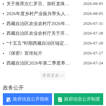
关于推荐次仁罗旦、加旺龙珠、达娃次仁为“全国十佳农民”宣传选树项目 候选人的公示
2026-08-05
2026年度乡村产业振兴带头人培育 “头雁”项目比选公告
2026-08-05
西藏自治区农业农村厅2026年关于办理国家重点保护二级野生植物的收购出售证的批复汇总表（43-53）
2026-07-31
西藏自治区农业农村厅关于开设农药兽药领域违法违规问题线索投诉举报 渠道的公告
2026-07-28
“十五五”时期西藏自治区锚定农业农村现代化 扎实推进乡村全面振兴建言献策活动
2026-07-28
《保密》宣传短片
2026-07-27
西藏自治区2026年第二季度养殖水产品质量安全 风险隐患警示信息公示
2026-07-24
查看更多>>
政务公开
政府信息公开指南
政府信息公开制度