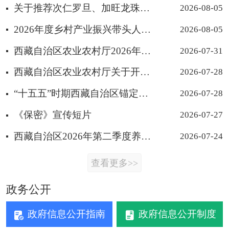
关于推荐次仁罗旦、加旺龙珠、达娃次仁为“全国十佳农民”宣传选树项目 候选人的公示
2026-08-05
2026年度乡村产业振兴带头人培育 “头雁”项目比选公告
2026-08-05
西藏自治区农业农村厅2026年关于办理国家重点保护二级野生植物的收购出售证的批复汇总表（43-53）
2026-07-31
西藏自治区农业农村厅关于开设农药兽药领域违法违规问题线索投诉举报 渠道的公告
2026-07-28
“十五五”时期西藏自治区锚定农业农村现代化 扎实推进乡村全面振兴建言献策活动
2026-07-28
《保密》宣传短片
2026-07-27
西藏自治区2026年第二季度养殖水产品质量安全 风险隐患警示信息公示
2026-07-24
查看更多>>
政务公开
政府信息公开指南
政府信息公开制度