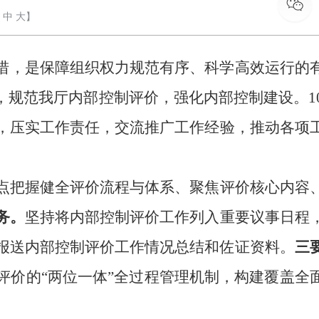
中
大
】
措，是保障组织权力规范有序、科学高效运行的
，
规范我厅内部控制评价，强化内部控制建设
。
1
，压实工作责任，交流推广工作经验，推动各项
点把握
健全评价流程与体系、聚焦评价核心内容
务。
坚持
将内部控制评价工作列入重要议事日程
报送内部控制评价工作情况总结和佐证资料。
三
评价的
“两位一体”全过程管理机制，构建覆盖全