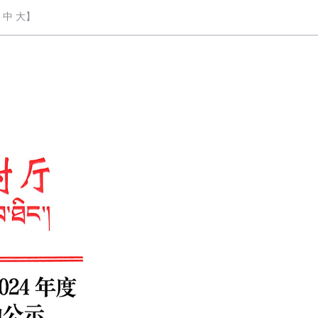
中
大
】