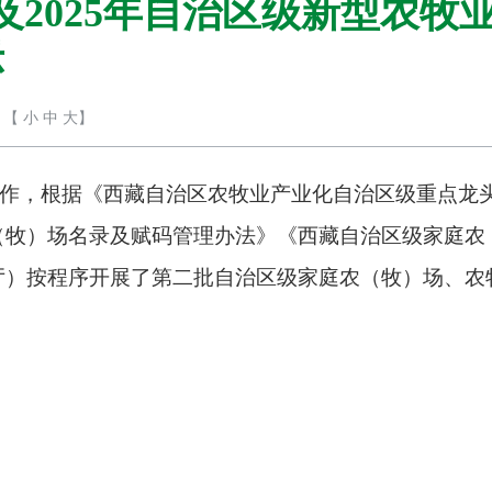
2025年自治区级新型农牧
示
【
小
中
大
】
作，
根据
《
西藏自治区农牧业产业化自治区级重点龙
（牧）场
名录
及赋码管理办法
》《
西藏自治区级家庭农
厅）
按程序
开展了
第二批自治区级家庭农（牧）场、农