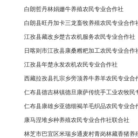
白朗哲丹林娟姗牛养殖农民专业合作社
白朗县旺丹加卡三龙畜牧养殖农民专业合作
江孜县藏改乡楚古农机服务农民专业合作社
日喀则市江孜县康桑糌粑加工农民专业合作
江孜县年楚永发农机农民专业合作社
西藏拉孜县扎宗乡旁顶养牛养羊农民专业合
仁布县德吉林镇德旦康萨传统手工业农牧民
仁布县康雄乡亚德细褐羊毛织品农民专业合
康马涅堆乡种养殖农民专业合作社联合社
林芝市巴宜区米瑞乡通麦村青岗林藏香猪养