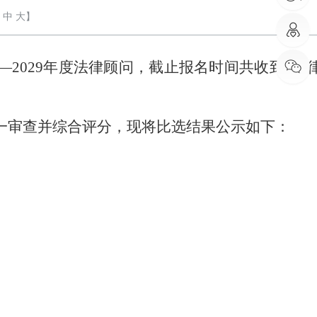
中
大
】
6—2029
年度法律顾问，截止报名时间共收到
7家
一审查并
综合
评
分
，
现将比选结果公示如下：