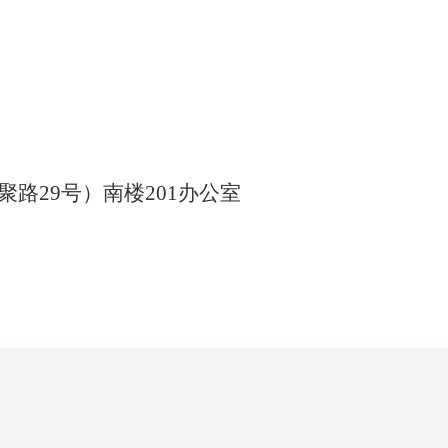
聚
路
29
号
）南楼
201办公室