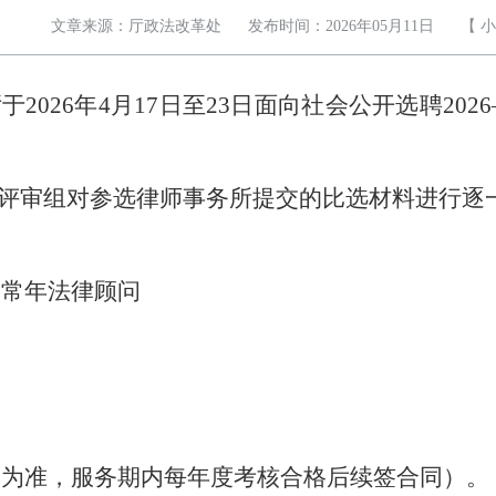
文章来源：厅政法改革处
发布时间：2026年05月11日
【
小
厅
于
2026年4月
17
日
至
2
3
日
面向社会公开选聘
202
评审组对参选律师事务所
提交的比选材料
进行
逐
度常年
法律顾问
时间为准，服务期内每年度考核合格后续签合同）。