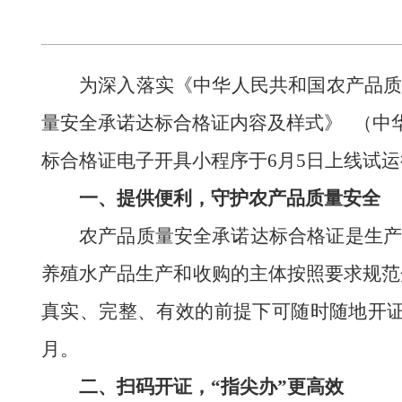
为
深入落实《中华人民共和国农产品
量安全承诺达标合格证内容及样式
》
（
中
标合格证
电子开具小程序于
6月5日
上线
试
运
一、
提供便利，守护农产品质量安全
农产品
质量安全
承诺达标合格证是生
养殖水产品生产和收购的主体
按照要求规范
真实、完整、有效
的前提下可
随时随地开
月。
二、扫码开证，
“指尖办”更高效