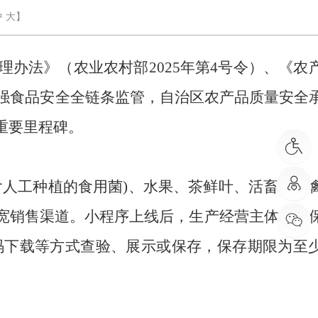
中
大
】
理办法》
（
农业农村部
20
25年第4号令
）、《
农
强食品安全全链条监管，
自治区
农产品
质量安全
重要里程碑
。
含人工种植的食用菌)、水果、茶鲜叶、
活
畜禽、
宽
销售渠道
。
小程序上线后，
生产经营主体
在
确
码下载等方式查验、展示或
保存
，保存期限为
至