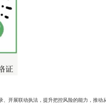
录
、开展
联动执法，
提升
把控风险
的能力，推动