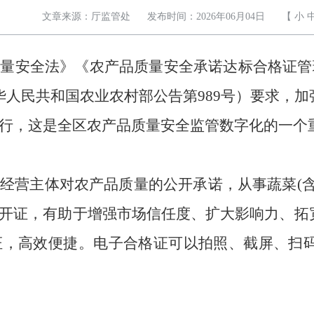
文章来源：厅监管处
发布时间：2026年06月04日
【
小
质量安全法》《农产品质量安全承诺达标合格证管
华人民共和国农业农村部公告
第
989号
）要求
，
加
行
，这是全
区农产品质量安全监管数字化
的一个
产
经营
主体对
农
产品质量的公开
承诺
，从事蔬菜
(
开证
，
有助于
增强市场信任
度、扩大影响力、
拓
证
，
高效便捷
。电子
合格证
可以拍照
、
截屏、扫