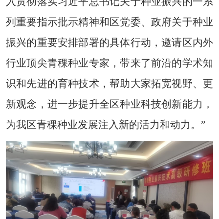
入贯彻落实习近平总书记关于种业振兴的一系
列重要指示批示精神
和区党委、政府关于种业
振兴的重要安排部署的具体行动，
邀请
区内外
行业顶尖青稞种业专家，带来
了
前沿的学术知
识和先进的
育种
技术，帮助大家拓宽视野、更
新观念，
进一步
提升
全区种业
科技创新能力，
为我区青稞种业发展注入新的活力和动力。
”