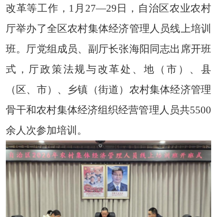
改革等工
作
，
1
月
27—29
日，自治区农业农村
厅举办了
全区农村集体经济管理人员线上培训
班
。厅党组成员、副厅长
张海阳
同志出席开班
式，
厅
政策法规与改革处
、地（市）、县
（区、市
）
、
乡镇（街道）
农村集体经济管理
骨干
和
农村集体经济组织经营管理人员共
5500
余人次
参加培训。