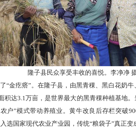
隆子县民众享受丰收的喜悦。李净净 
了“金疙瘩”。在隆子县，由黑青稞、黑白花奶牛
植面积达3.1万亩，是世界最大的黑青稞种植基地
农户”模式带动养殖业。黄牛改良后存栏突破90
成功入选国家现代农业产业园，传统“粮袋子”真正变