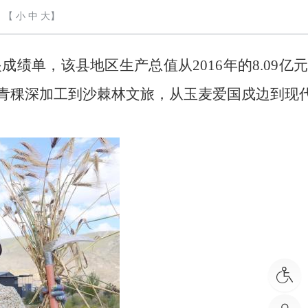
【
小
中
大
】
单，该县地区生产总值从2016年的8.09亿元
。从黑青稞深加工到沙棘林文旅，从玉麦爱国戍边到现
。