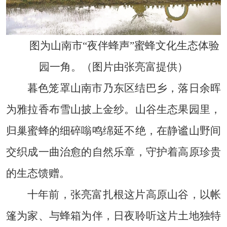
图为山南市“夜伴蜂声”蜜蜂文化生态体验
园一角。（图片由张亮富提供）
暮色笼罩山南市乃东区结巴乡，落日余晖
为雅拉香布雪山披上金纱。山谷生态果园里，
归巢蜜蜂的细碎嗡鸣绵延不绝，在静谧山野间
交织成一曲治愈的自然乐章，守护着高原珍贵
的生态馈赠。
十年前，张亮富扎根这片高原山谷，以帐
篷为家、与蜂箱为伴，日夜聆听这片土地独特