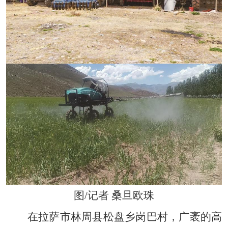
图/记者 桑旦欧珠
在拉萨市林周县松盘乡岗巴村，广袤的高