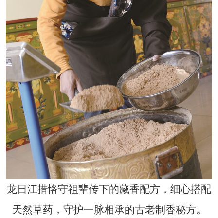
龙日江措恪守祖辈传下的藏香配方，细心搭配
天然草药，守护一脉相承的古老制香秘方。