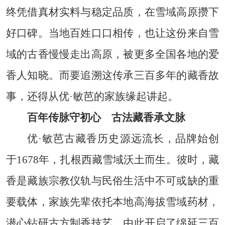
终凭借真材实料与稳定品质，在雪域高原攒下
好口碑。当地百姓口口相传，也让这份来自雪
域的古香慢慢走出高原，被更多全国各地的爱
香人知晓。而要追溯这传承三百多年的藏香故
事，还得从优·敏芭的家族缘起讲起。
百年传脉守初心 古法藏香承文脉
优·敏芭古藏香历史源远流长，品牌始创
于1678年，扎根西藏雪域沃土而生。彼时，藏
香是藏族宗教仪轨与民俗生活中不可或缺的重
要载体，家族先辈依托本地高海拔雪域药材，
潜心钻研古方制香技艺，由此开启了绵延三百