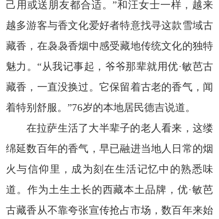
己用或送朋友都合适。”和汪女士一样，越来
越多游客与香文化爱好者特意找寻这款雪域古
藏香，在袅袅香烟中感受藏地传统文化的独特
魅力。“从我记事起，爷爷那辈就用优·敏芭古
藏香，一直没换过。它保留着古老的香气，闻
着特别舒服。”76岁的本地居民德吉说道。
在拉萨生活了大半辈子的老人看来，这缕
绵延数百年的香气，早已融进当地人日常的烟
火与信仰里，成为刻在生活记忆中的熟悉味
道。作为土生土长的西藏本土品牌，优·敏芭
古藏香从不靠夸张宣传抢占市场，数百年来始