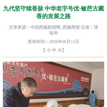
九代坚守续香脉 中华老字号优·敏芭古藏
香的发展之路
文章来源：中国西藏新闻网_西藏商报 记者：谭
瑞华
发布时间：2026年06月11日
【
小
中
大
】