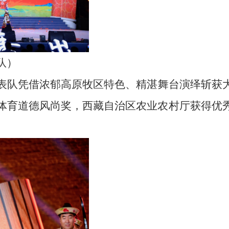
队
）
表队凭借浓郁高原
牧区
特色、精湛舞台演绎斩获
体育道德风尚奖
，西藏自治区农业农村厅获得优