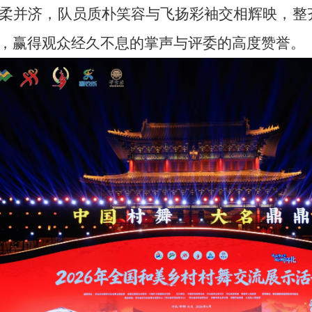
柔并济
，
队员
质朴
笑容与飞扬彩袖交相辉映，整
，赢得观众经久不息的掌声与评委的高度赞誉。