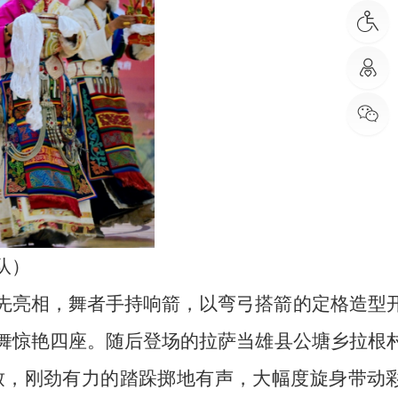
队
）
先亮相，舞者手持响箭，以弯弓搭箭的定格造型
舞惊艳四座。随后登场的拉萨当雄县公塘乡拉根
致
，
刚劲有力
的
踏跺
掷地有声
，大幅度旋身带动