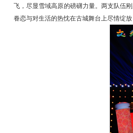
飞，尽显雪域高原的
磅礴力量
。两支队伍
刚
眷恋与对生活的热忱在古城舞台上尽情绽放