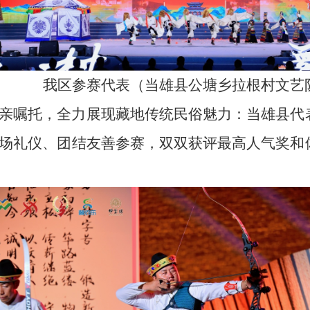
我区参赛代表（
当雄县公塘乡拉根村文艺
亲嘱托，全力展现藏
地传统
民俗魅力：当雄县代
场礼仪、团结友善参赛，双双获评最高人气奖和