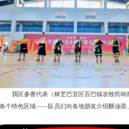
我区参赛代表（林芝巴宜区百巴镇农牧民响
各个特色区域
——队员们向各地朋友介绍酥油茶