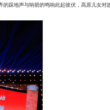
齐的跺地声与响箭的鸣响此起彼伏，高原儿女对