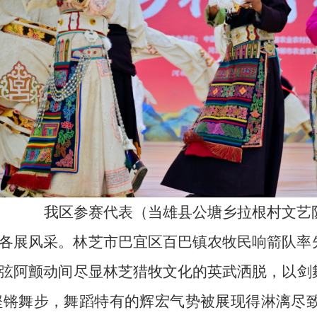
我区参赛代表（
当雄县公塘乡拉根村文艺
各展风采。林芝
市
巴宜区百巴镇农牧民响箭队率
弦
阿
颤动间尽显林芝猎牧文化的英武洒脱，以剑
铿锵
舞步，舞蹈
特有的
辉宏
气势被展现得淋漓尽