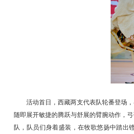
活动首日，西藏两支代表队轮番登场，
随即展开敏捷的腾跃与舒展的臂腕动作，弓
队，队员们身着
盛装
，在
牧歌悠扬
中踏出