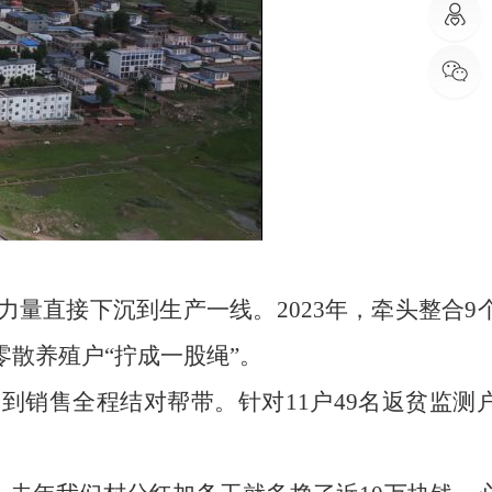
量直接下沉到生产一线。2023年，牵头整合9
零散养殖户“拧成一股绳”。
到销售全程结对帮带。针对11户49名返贫监测