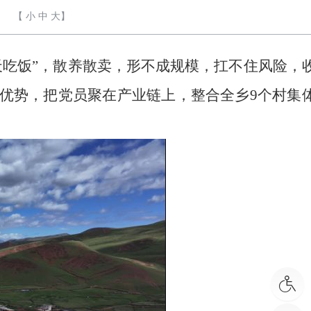
【
小
中
大
】
天吃饭”，散养散卖，形不成规模，扛不住风险，
优势，把党员聚在产业链上，整合全乡9个村集