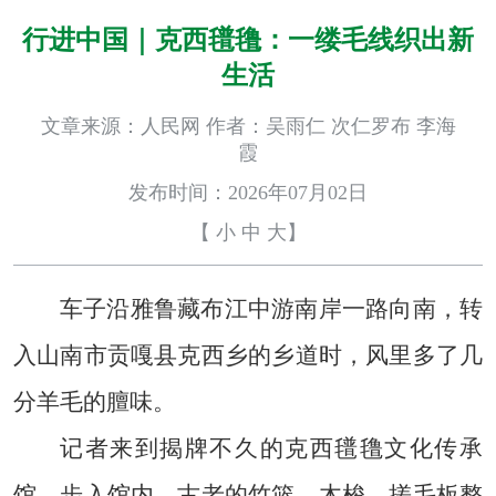
行进中国｜克西氆氇：一缕毛线织出新
生活
文章来源：人民网 作者：吴雨仁 次仁罗布 李海
霞
发布时间：2026年07月02日
【
小
中
大
】
车子沿雅鲁藏布江中游南岸一路向南，转
入山南市贡嘎县克西乡的乡道时，风里多了几
分羊毛的膻味。
记者来到揭牌不久的克西氆氇文化传承
馆。步入馆内，古老的竹篮、木梭、搓毛板整