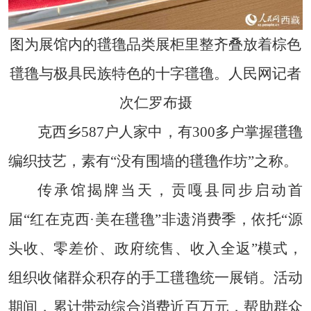
图为展馆内的氆氇品类展柜里整齐叠放着棕色
氆氇与极具民族特色的十字氆氇。人民网记者
次仁罗布摄
克西乡587户人家中，有300多户掌握氆氇
编织技艺，素有“没有围墙的氆氇作坊”之称。
传承馆揭牌当天，贡嘎县同步启动首
届“红在克西·美在氆氇”非遗消费季，依托“源
头收、零差价、政府统售、收入全返”模式，
组织收储群众积存的手工氆氇统一展销。活动
期间，累计带动综合消费近百万元，帮助群众