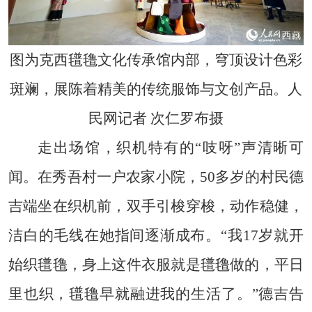
图为克西氆氇文化传承馆内部，穹顶设计色彩
斑斓，展陈着精美的传统服饰与文创产品。人
民网记者 次仁罗布摄
走出场馆，织机特有的“吱呀”声清晰可
闻。在秀吾村一户农家小院，50多岁的村民德
吉端坐在织机前，双手引梭穿梭，动作稳健，
洁白的毛线在她指间逐渐成布。“我17岁就开
始织氆氇，身上这件衣服就是氆氇做的，平日
里也织，氆氇早就融进我的生活了。”德吉告