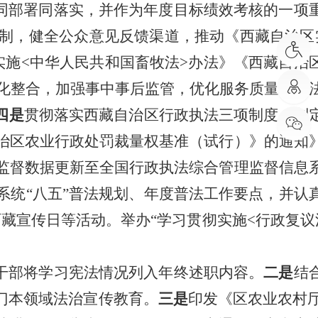
同部署同落实，并作为年度目标绩效考核的一项
制，健全公众意见反馈渠道，推动
《西藏自治区
实施<中华人民共和国畜牧法>办法》《西藏自治
化整合，加强事中事后监管，优化服务质量，除
四是
贯彻落实西藏自治区行政执法三项制
度，制
治区农业行政处罚裁量权基准（试行）》的通知
监督数据更新至全国行政执法综合管理监督信息
系统“八五”普法规划、年度普法工作要点，并认
安西藏宣传日等活动。举办“学习贯彻实施<行政复议
干部将学习宪法情况列入年终述职内容。
二是
结
门本领域法治宣传教育。
三是
印发《区农业农村厅2