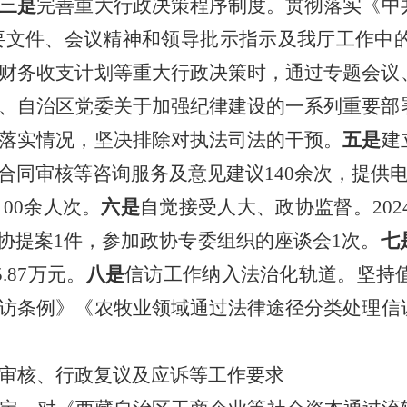
三是
完善重大行政决策程序制度。
贯彻落实《中
要文件、会议精神和领导批示指示及我厅工作中
财务收支计划等重大行政决策时，通过专题会议
、自治区党委关于加强纪律建设的一系列重要部
落实情况，坚决排除对执法司法的干预。
五是
建
同审核等咨询服务及意见建议140余次，提供电
00余人次。
六是
自觉接受人大、政协监
督。20
政协提案1件，参加政协专委组织的座谈会1次。
七
.87万元。
八是
信访工作纳入法治化轨道。坚持
访条例》
《农牧业领域通过法律途径分类处理信
审核、行政复议及应诉等工作要求