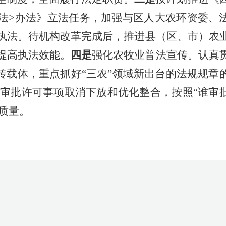
广法>办法》立法任务，加强与区人大农环资委、
执法。待机构改革完成后，
推进
县（区、市）农
提高执法效能。
四是
强化农牧业普法宣传。
认真
传载体，重点抓好“三农”领域新出台的法规规章
审批许可事项取消下放和优化整合，按照“谁审
质量。