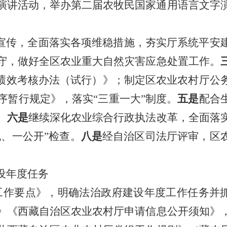
演讲活动，举办第二届农牧民国家通用语言文字
宣传，全面落实各项维稳措施，夯实厅系统平安
守，做好全区农业重大自然灾害应急处置工作。
标绩效考核办法（试行）》；制定区农业农村厅公
序暂行规定》，落实“三重一大”制度。
五是
配合
。
六是
继续深化农业综合行政执法改革，全面落
、一公开”检查。
八是
经自治区司法厅评审，区
设年度任务
工作要点
》，
明确法治政府建设年度工作任务
并
》《西藏自治区农业农村厅申请信息公开须知》