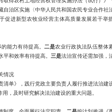
转取得农村土地经营权管理实施办法（试行）
》
藏自治区实施〈中华人民共和国农民专业合作社
于促进新型农牧业经营主体高质量发展若干举
事的能力有待提高
。
二是
农业
行政执法
队伍整体
水平和效率有待提高。
三是
法治宣传还需加强，
关情况
责
清单》，
践行党政主要负责人履行推进法治建
作用，及时研究解决法治建设的重大问题。
整制度，全面履行法定职责。
二是
按计
划推进《