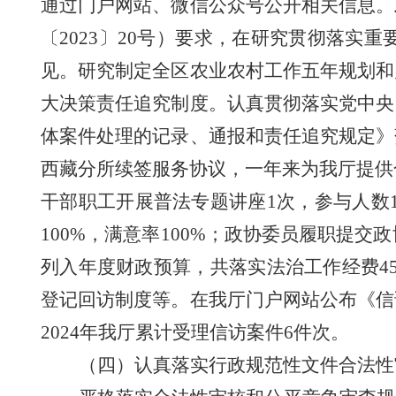
通过门户网站、微信公众号公开相关信息。
〔
2023
〕
20号
）
要求，在研究贯彻落实重
见。研究制定全区农业农村工作五年规划和
大决策责任追究制度。
认真贯彻落实党中央
体案件处理的记录
、
通报和责任追究
规定》
西藏
分所
续签服务协议，一年来为我厅提供合
干部职工开展普法专题讲座1次，参与人数1
100%，满意率100%；政协委员履职提交
列入年度财政预算，
共落实法治工作经费45
登记回访制度等。在我厅门户网站公布
《信
2024年我厅累计受
理信访案件6件次。
（四）认真落实行政规范性文件合法性