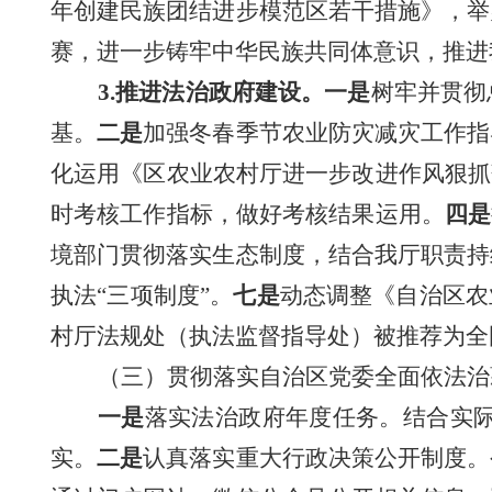
年创建民族团结进步模范区若干措施》，举
赛，进一步
铸牢中华民族共同体意识，推进
3.推进法治政府建设。一是
树牢并贯彻
基。
二是
加强冬春季节农业防灾减灾工作指
化运用《区农业农村厅进一步改进作风狠抓
时考核工作指标，做好考核结果运用。
四是
境部门贯彻落实生态制度，结合我厅职责持
执法“三项制度”。
七是
动态调整《自治区农
村厅法规处（执法监督指导处）被推荐为全
（三）贯彻落实自治区党委全面依法治
一
是
落实法治政府年度任务。
结合
实
实。
二是
认真落实重大行政决策公开制度。