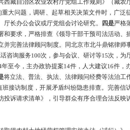
共西藏自治区农业农村厅党组工作规则》（藏农
的重大问题，调研、起草相关决策文件时，广泛
、厅长办公会议或厅党组会讨论研究
。
四是
严格
署和要求，严格排查《领导干部干预司法活动
、
立并完善法律顾问制度。同
北京
市
北斗鼎铭律师
话咨询服务100次，参与会议、研讨等15次，为
24年至今，主办政协提案14件，人大建议16件，
是
将
立法、普法、执法、法律顾问经费等
法治
工
值班接访制度，开展矛盾纠纷隐患排查。完善信
访投诉请求清单》，引导群众有序合理合法反映