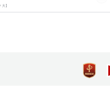
中
大
】