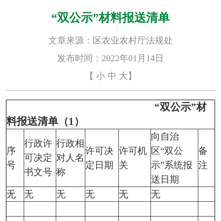
“双公示”材料报送清单
文章来源：区农业农村厅法规处
发布时间：2022年01月14日
【
小
中
大
】
“双公示”材
料报送清单（1）
向自治
行政许
行政相
序
许可决
许可机
区“双公
备
可决定
对人名
号
定日期
关
示”系统报
注
书文号
称
送日期
无
无
无
无
无
无