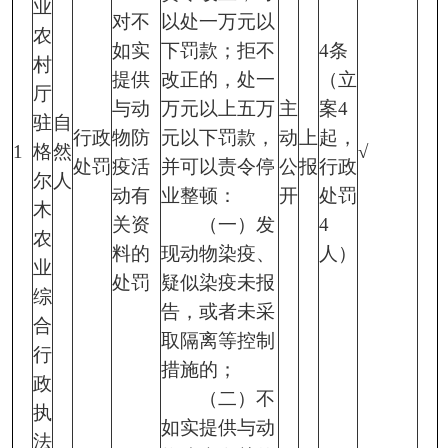
业
对不
以处一万元以
农
如实
下罚款；拒不
4条
村
提供
改正的，处一
（立
厅
与动
万元以上五万
主
案4
驻
自
行政
物防
元以下罚款，
动
上
起，
1
格
然
√
处罚
疫活
并可以责令停
公
报
行政
尔
人
动有
业整顿：
开
处罚
木
关资
（一）发
4
农
料的
现动物染疫、
人）
业
处罚
疑似染疫未报
综
告，或者未采
合
取隔离等控制
行
措施的；
政
（二）不
执
如实提供与动
法