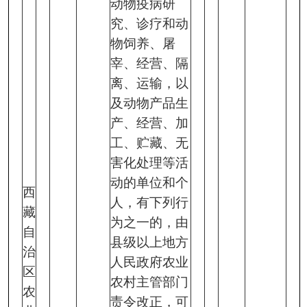
动物疫病研
究、诊疗和动
物饲养、屠
宰、经营、隔
离、运输，以
及动物产品生
产、经营、加
工、贮藏、无
害化处理等活
动的单位和个
西
人，有下列行
藏
为之一的，由
自
县级以上地方
治
人民政府农业
区
农村主管部门
农
责令改正，可