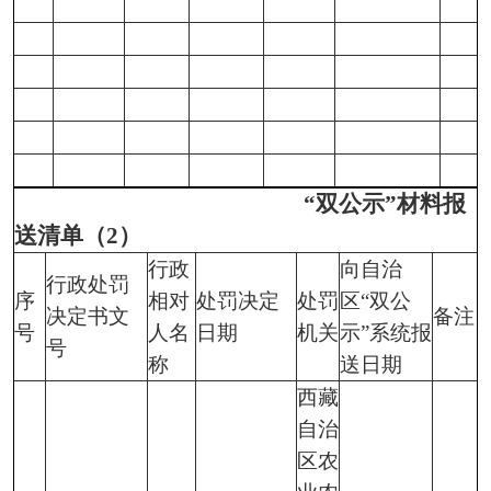
“双公示”材料报
送清单（2）
行政
向自治
行政处罚
序
相对
处罚决定
处罚
区“双公
决定书文
备注
号
人名
日期
机关
示”系统报
号
称
送日期
西藏
自治
区农