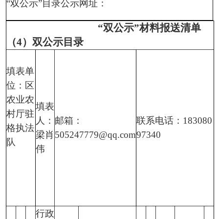
“双公示”目录公示网址：
“双公示”材料报送清单
（4）双公示目录
填表单
位：区
农业农
填表
村厅驻
人：
邮箱：
联系电话：183080
格执法
梁肖
505247779@qq.com
97340
队
伟
行政