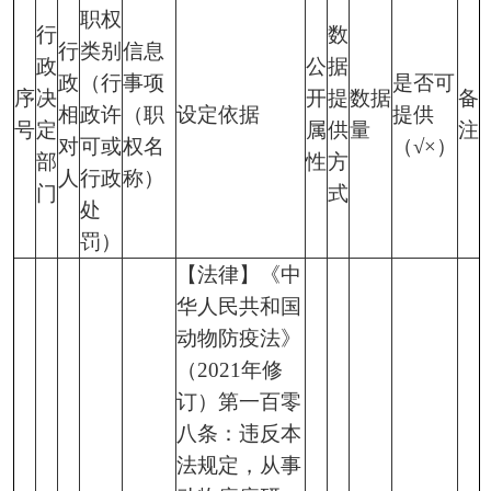
职权
行
数
行
类别
信息
政
公
据
政
（行
事项
是否可
序
决
开
提
数据
备
相
政许
（职
设定依据
提供
号
定
属
供
量
注
对
可或
权名
（√×）
部
性
方
人
行政
称）
门
式
处
罚）
【法律】《中
华人民共和国
动物防疫法》
（2021年修
订）第一百零
八条：违反本
法规定，从事