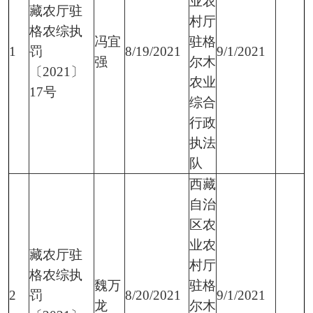
业农
藏农厅驻
村厅
格农综执
冯宜
驻格
1
罚
8/19/2021
9/1/2021
强
尔木
〔2021〕
农业
17号
综合
行政
执法
队
西藏
自治
区农
业农
藏农厅驻
村厅
格农综执
魏万
驻格
2
罚
8/20/2021
9/1/2021
龙
尔木