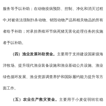
服务等予以补助；在动物疫病预防、控制
、净化
和
消灭
过程
中
,
对被依法强制扑杀动物
、销毁动物产品和相关物品
的所有
者给予补助；对
承担
养殖环节病死猪无害化处理
任务的实施
者
予以补助。
（四）
渔业发展补助资金。
主要用于
支持建设
国家级海
洋牧场、
提升
现代渔业装备设施
和
渔业基础公共设施、渔业
绿色循环发展、渔业资源调查养护和国际履约能力提升等
方
面工作
。
（五）
农业生产救灾资金。
主要用于
小麦促弱转壮稳