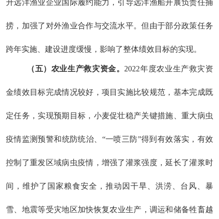
升远洋渔业企业国际履约能力，引导远洋渔船开展负责任捕
捞，
加强了对外渔业合作与交流水平
。但由于部分政策任务
跨年实施、
建设进度缓慢，影响了整体绩效目标的实现。
（五）农业生产救灾资金。
202
2
年
度农业生产救灾资
金绩效目标完成情况较好，项目实施比较规范，基本完成既
定任务，实现预期目标，
小麦促壮稳产关键措施、重大病虫
疫情监测预警和统防统治、“一喷三防”得到有效落实，有效
控制了重发区域病虫疫情，增强了灌浆强度
，延长了
灌浆时
间，
维护了国家粮食
安全
，推动
因干旱、洪涝、
台风、暴
雪、
地震等受灾
地
区加快
恢复
农业
生产
，调运和储备牲畜越