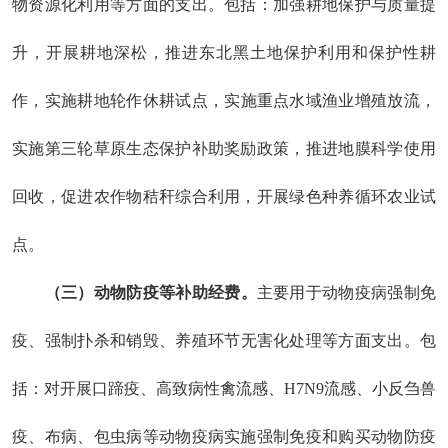
物资源化利用等方面的支出。包括：加强耕地保护与质量提
升，
开展耕地深松，
推进东北黑土地保护利用和保护性耕
作，
实施
耕地轮作休耕
试点
，实施重点水域渔业增殖放流，
实施第三轮草原生态保护补助奖励政策，
推进
地膜
科学使用
回收
，
促进农作物秸秆综合利用，开展绿色种养循环农业试
点。
（三）
动物防疫等补助经费。
主要用于动物疫病强制免
疫、强制扑杀
和销毁
、养殖环节无害化处理等方面支出。包
括：对开展口蹄疫、高致病性禽流感
、
H7N9
流
感、小反刍兽
疫、布病、包虫病等动物疫病实施强制免疫和购买动物防疫