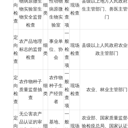
物病原微生
性动物
般
县级以上地方人民政府
向
细
现场
物实验室生
病原微
检
生主管部门、兽医主管
检
类
检查
物安全监督
生物实
查
门
查
检查
验室
项
一
定
农产品地理
事业单
般
向
细
现场
县级以上人民政府农业
标志的监督
位、协
检
检
类
检查
政主管部门
检查
会
查
查
项
一
定
农作物
农作物种子
般
向
细
种子生
现场
质量监督抽
检
农业、林业主管部门
检
类
产经营
检查
查
查
查
者
项
无公害农产
一
定
农业部、国家质量监督
品认证的审
基地、
般
向
细
现场
验检疫总局、国家认证