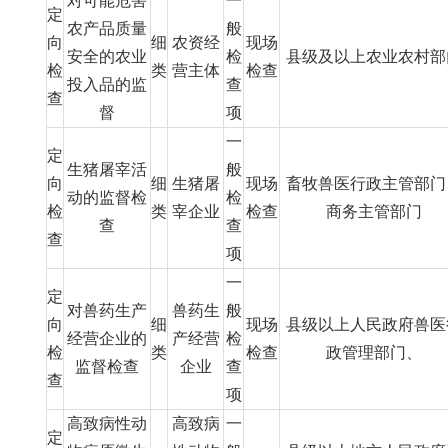
对可能危害
一
定
农产品质量
般
向
细
农资经
现场
安全的农业
检
县级及以上农业农村部
检
类
营主体
检查
投入品的监
查
查
督
项
一
定
生猪屠宰活
般
向
细
生猪屠
现场
畜牧兽医行政主管部门
动的监督检
检
检
类
宰企业
检查
商务主管部门
查
查
查
项
一
定
对兽药生产
兽药生
般
向
细
现场
县级以上人民政府兽医
经营企业的
产经营
检
检
类
检查
政管理部门、
监督检查
企业
查
查
项
高致病性动
高致病
一
定