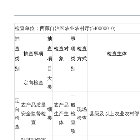
检查单位：西藏自治区农业农村厅(540000010)
抽
抽
事
查
查
检查对
项
检查
抽查事项
检查主体
类
项
象
类
方式
别
目
别
大
定向检查
类
一
定
农产品质量
农产品
般
向
细
现场
安全监督检
生产主
检
县级及以上农业农村部
检
类
检查
查
体
查
查
项