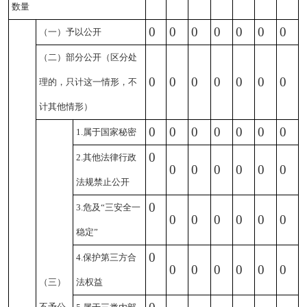
数量
0
0
0
0
0
0
0
（一）予以公开
（二）部分公开
（区分处
0
0
0
0
0
0
0
理的，只计这一情形，不
计其他情形）
0
0
0
0
0
0
0
1.属于国家秘密
0
2.其他法律行政
0
0
0
0
0
0
法规禁止公开
0
3.危及“三安全一
0
0
0
0
0
0
稳定”
0
4.保护第三方合
0
0
0
0
0
0
（三）
法权益
不予公