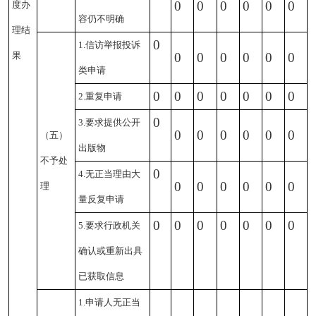
0
0
0
0
0
0
度办
容仍不明确
理结
0
1.信访举报投诉
果
0
0
0
0
0
0
类申请
0
0
0
0
0
0
0
2.重复申请
0
3.要求提供公开
0
0
0
0
0
0
（五）
出版物
不予处
0
4.无正当理由大
0
0
0
0
0
0
理
量反复申请
0
0
0
0
0
0
0
5.要求行政机关
确认或重新出具
已获取信息
1.申请人无正当