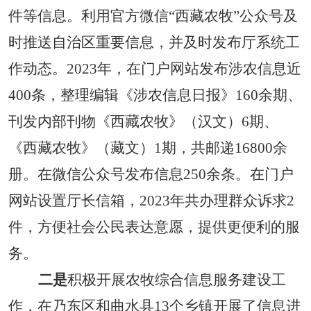
件等信息。利用官方微信“西藏农牧”公众号及
时推送自治区重要信息，并及时发布厅系统工
作动态。202
3
年，在门户网站发布
涉农信息近
400条，整理编辑《涉农信息日报》160余期、
刊发内部刊物《西藏农牧》（
汉文
）
6期、
《西藏农牧》（藏文）1期
，
共
邮递
16800
余
册
。
在微信公众号发布信息
250
余条。
在门户
网站
设置厅长信箱，
2023年
共办理群众诉求
2
件，
方便
社会
公民表达
意愿，提供更便利的服
务。
二是
积极开展农牧综合信息服务建设工
作，在
乃东区和曲水县
13个乡镇开展了信息进