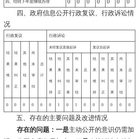
0
0
0
0
0
0
0
四、结转下年度继续办理
四、政府信息公开行政复议、行政诉讼情
况
行政复议
行政诉讼
未经复议直接起诉
复议后起诉
结
结
其
尚
结
结
其
尚
结
结
其
尚
果
果
他
未
总
果
果
他
未
总
果
果
他
未
总
维
纠
结
审
计
维
纠
结
审
计
维
纠
结
审
计
持
正
果
结
持
正
果
结
持
正
果
结
0
0
0
0
0
0
1
0
1
0
0
0
0
0
0
五、存在的主要问题及改进情况
存在的问题：
一是
主动公开的意识仍需加