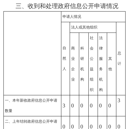
三、收到和处理政府信息公开申请情况
申请人情况
法人或其他组织
社
法
自
商
科
会
律
总
然
业
研
公
服
其
计
人
企
机
益
务
他
业
构
组
机
织
构
3
一、本年新收政府信息公开申请
3
0
0
0
0
0
数量
二、上年结转政府信息公开申请
0
0
0
0
0
0
0