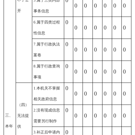
0
5.属于三类内部
0
0
0
0
0
0
开
事务信息
0
6.属于四类过程
0
0
0
0
0
0
性信息
0
7.属于行政执法
0
0
0
0
0
0
案卷
0
8.属于行政查询
0
0
0
0
0
0
事项
0
1.本机关不掌握
0
0
0
0
0
0
相关政府信息
（四）
0
2.没有现成信息
0
0
0
0
0
0
三、
无法提
需要另行制作
本年
供
0
3.补正后申请内