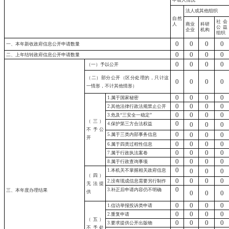
申请人情况
法人或其他组织
自然
社会
人
商业
科研
公益
企业
机构
组织
0
0
0
0
一、本年新收政府信息公开申请数量
0
0
0
0
二、上年结转政府信息公开申请数量
0
0
0
0
（一）予以公开
（二）部分公开
（区分处理的，只计这
0
0
0
0
一情形，不计其他情形）
0
0
0
0
1.属于国家秘密
0
0
0
0
2.其他法律行政法规禁止公开
0
0
0
0
3.危及“三安全一稳定”
（三）
0
0
0
0
4.保护第三方合法权益
不予公
0
0
0
0
5.属于三类内部事务信息
开
0
0
0
0
6.属于四类过程性信息
0
0
0
0
7.属于行政执法案卷
0
0
0
0
8.属于行政查询事项
0
0
0
0
1.本机关不掌握相关政府信息
（四）
0
0
0
0
2.没有现成信息需要另行制作
无法提
0
3.补正后申请内容仍不明确
三、本年度办理结果
供
0
0
0
0
0
0
0
1.信访举报投诉类申请
0
0
0
0
2.重复申请
（五）
0
0
0
0
3.要求提供公开出版物
不予处