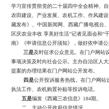
学习宣传贯彻党的二十
届四中全会
精神、
自
农田建设、
产业发展、农机工作、作风建设
藏发布》、中国新闻网、西藏广播电视台
区庆农业丰收 享美好生活”记者见面会和
南》《申请信息公
开须知》，做好依申请公
三
是
及时征求公众意见。在门户网站
事项决策及时向社会公示。主办
自治区人大
提案的办理结果在门户网站公开发布。
四
是
公开投诉服务热线。在门户网站
执法工作、农机购置补贴等投诉电话。
五
是
编发《西藏
三农
信息》
184
期。
二、主动公开政府信息情况