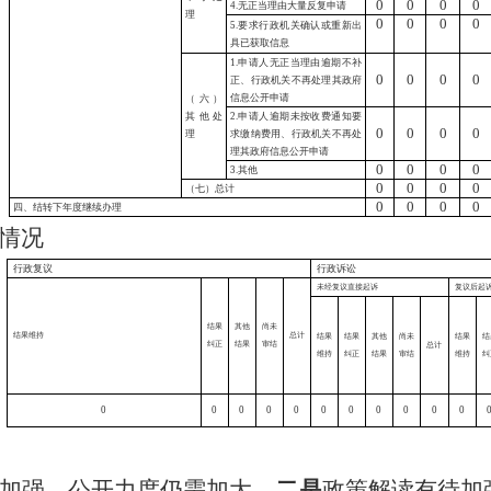
0
0
0
0
4.无正当理由大量反复申请
理
0
0
0
0
5.要求行政机关确认或重新出
具已获取信息
1.申请人无正当理由逾期不补
0
0
0
0
正、行政机关不再处理其政府
信息公开申请
（六）
其他处
2.申请人逾期未按收费通知要
0
0
0
0
理
求缴纳费用、行政机关不再处
理其政府信息公开申请
0
0
0
0
3.其他
0
0
0
0
（七）总计
0
0
0
0
四、结转下年度继续办理
情况
行政复议
行政诉讼
未经复议直接起诉
复议后起
结果
其他
尚未
结果维持
总计
结果
结果
其他
尚未
结果
结
纠正
结果
审结
总计
维持
纠正
结果
审结
维持
纠
0
0
0
0
0
0
0
0
0
0
0
加强，公开力度仍需加大。
二是
政策解读有待加