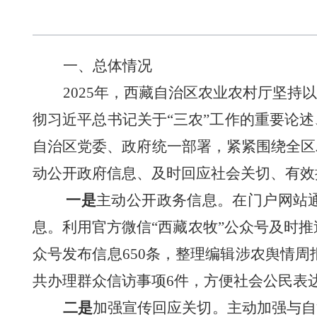
一、总体情况
202
5
年，西藏自治区农业农村厅坚持
彻习近平总书记关于
“三农”工作的重要论述
自治
区党委、政府
统一
部署，紧紧围绕
全区
动公开政府信息、及时回应社会关切、有效
一是
主动公开政务信息。在门户网站
息。利用官方微信“西藏农牧”公众号及时推
众号发布信息
650
条
，
整理编辑
涉农舆情周
共办理群众
信访事项
6
件，方便社会公民表
二是
加强宣传回应关切。
主动加强与自