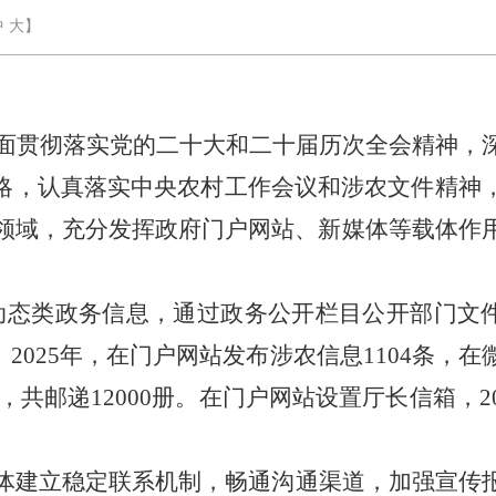
中
大
】
面贯彻落实党的二十大
和二十届历次全会
精神，
略，认真落实
中央农村工作会议和涉农
文件精神
领域，充分发挥政府门户网站、新媒体等载体作
门动态类政务信息，通过政务公开栏目公开部门文
202
5
年，在门户网站发布涉农信息
1104
条，在
期，共邮递
12000
册。在门户网站设置厅长信箱，
2
体建立稳定联系机制，畅通沟通渠道，加强宣传