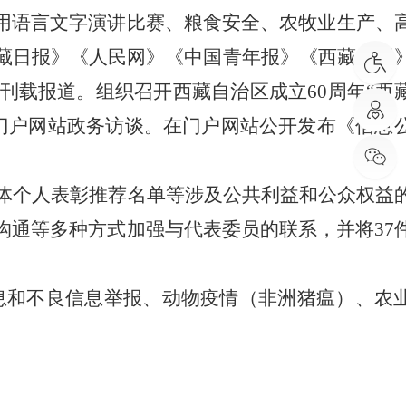
用语言文字演讲比赛、粮食安全、
农牧业生产、
藏日报》《人民网》《中国青年报》《西藏上报
刊载报道。组织
召开西藏自治区成立
60周年“西
门户网站政务访谈
。在门户网站公开发布《信息
集体个人表彰推荐名单等涉及公共利益和公众权益
沟通等多种方式加强与代表委员的联系，并将
37
息和不良信息举报、动物疫情（非洲猪瘟）、农