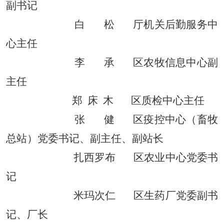
副书记
白
松
厅
机关
后勤服务中
心主任
李
承
区农牧信息中心副
主任
郑
床
木
区质检中心主任
张
健
区
疫控中心（
畜牧
总站
）党委书记、副主任、副站长
扎西罗布
区农业中心
党委书
记
米玛
次仁
区生药厂
党委副书
记、厂长