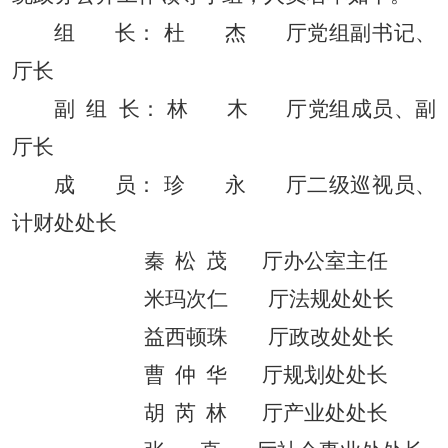
组
长
：
杜
杰
厅党组副书记、
厅长
副
组
长
：
林
木
厅党组成员、
副
厅长
成
员：
珍
永
厅二级巡视员、
计财处处长
秦
松
茂
厅办公室主任
米玛次仁
厅
法规
处处长
益西顿珠
厅
政改处处长
曹
仲
华
厅规划处处长
胡
芮
林
厅
产业处
处长