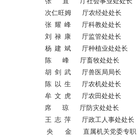
张
直
厅社会事业处处长
次仁旺姆
厅农
经
处处长
张
耀
峰
厅科教处
处长
刘
禄
康
厅监管处处长
杨
建
斌
厅
种植业处处长
陈
峰
厅
畜牧处
处长
胡
剑
武
厅
兽医局局长
陈
以
生
厅
农机
处
处长
牟
文
虎
厅农田处处长
席
琼
厅防灾处处长
王
志
萍
厅
政工人事处处长
央
金
直属机关党委专职