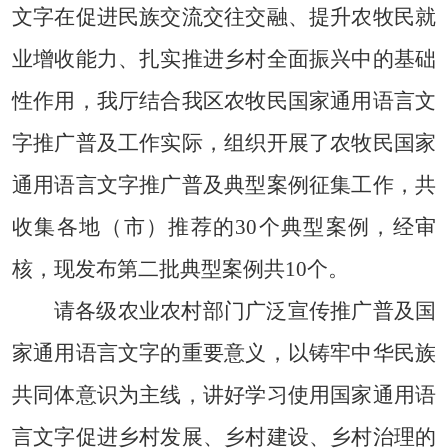
文字在
促进民族
交流交往
交融、提升农牧民就
业增收能力、扎实推进乡村全面振兴中的基础
性作用，我厅结合我区农牧民国家通用语言文
字推广普及工作实际，组织开展了农牧民国家
通用语言文字推广普及典型案例征集工作，共
收集各
地
（
市
）
推荐的
30
个典型案例，经审
核，现发布第
二
批典型案例共
10
个。
请各
级
农业农村部门
广泛宣传推广普及国
家通用语言文字的重要意义
，
以铸牢中华民族
共同体意识为主线，
讲好学习使用国家通用语
言文字促进
乡村
发展、
乡村建设
、乡村
治理
的