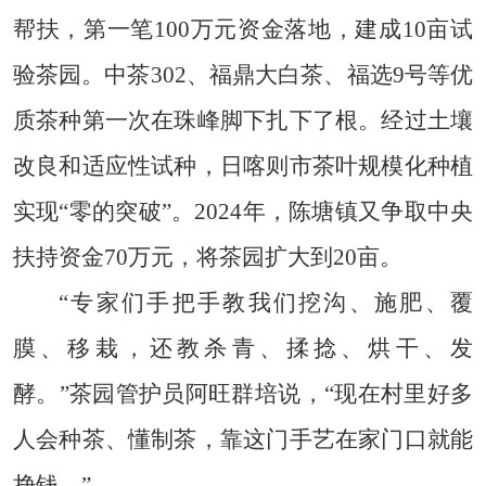
帮扶，第一笔100万元资金落地，建成10亩试
验茶园。中茶302、福鼎大白茶、福选9号等优
质茶种第一次在珠峰脚下扎下了根。经过土壤
改良和适应性试种，日喀则市茶叶规模化种植
实现“零的突破”。2024年，陈塘镇又争取中央
扶持资金70万元，将茶园扩大到20亩。
“专家们手把手教我们挖沟、施肥、覆
膜、移栽，还教杀青、揉捻、烘干、发
酵。”茶园管护员阿旺群培说，“现在村里好多
人会种茶、懂制茶，靠这门手艺在家门口就能
挣钱。”