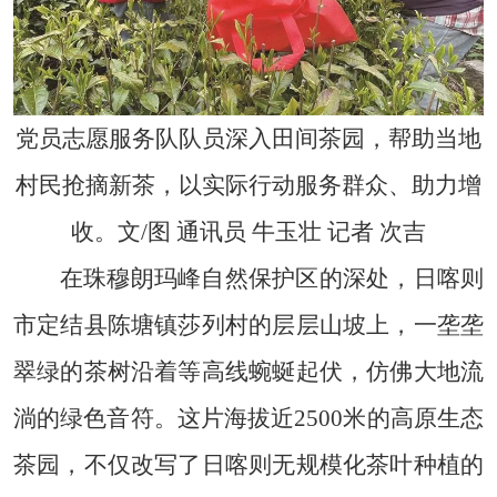
党员志愿服务队队员深入田间茶园，帮助当地
村民抢摘新茶，以实际行动服务群众、助力增
收。文/图 通讯员 牛玉壮 记者 次吉
在珠穆朗玛峰自然保护区的深处，日喀则
市定结县陈塘镇莎列村的层层山坡上，一垄垄
翠绿的茶树沿着等高线蜿蜒起伏，仿佛大地流
淌的绿色音符。这片海拔近2500米的高原生态
茶园，不仅改写了日喀则无规模化茶叶种植的