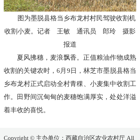
图为墨脱县格当乡布龙村村民驾驶收割机
收割小麦。记者 王敏 通讯员 郎玲 摄影
报道
夏风拂穗，麦浪飘香。正值粮油作物成熟
收割的关键农时，6月9日，林芝市墨脱县格当
乡布龙村正式启动全村青稞、小麦集中收割工
作。田野间沉甸甸的麦穗饱满厚实，处处洋溢
着丰收的喜悦。
Copyright © 主办单位：西藏自治区农业农村厅 All