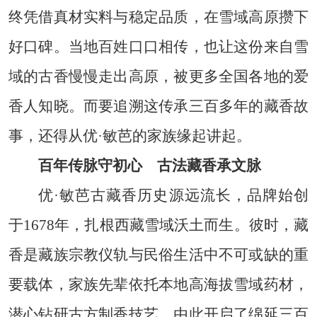
终凭借真材实料与稳定品质，在雪域高原攒下
好口碑。当地百姓口口相传，也让这份来自雪
域的古香慢慢走出高原，被更多全国各地的爱
香人知晓。而要追溯这传承三百多年的藏香故
事，还得从优·敏芭的家族缘起讲起。
百年传脉守初心 古法藏香承文脉
优·敏芭古藏香历史源远流长，品牌始创
于1678年，扎根西藏雪域沃土而生。彼时，藏
香是藏族宗教仪轨与民俗生活中不可或缺的重
要载体，家族先辈依托本地高海拔雪域药材，
潜心钻研古方制香技艺，由此开启了绵延三百