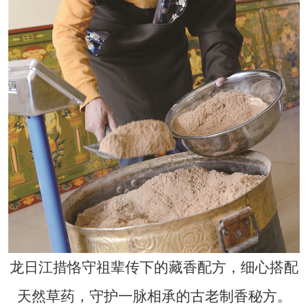
龙日江措恪守祖辈传下的藏香配方，细心搭配
天然草药，守护一脉相承的古老制香秘方。