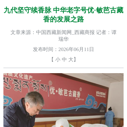
九代坚守续香脉 中华老字号优·敏芭古藏
香的发展之路
文章来源：中国西藏新闻网_西藏商报 记者：谭
瑞华
发布时间：2026年06月11日
【
小
中
大
】