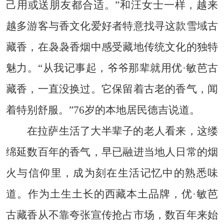
己用或送朋友都合适。”和汪女士一样，越来
越多游客与香文化爱好者特意找寻这款雪域古
藏香，在袅袅香烟中感受藏地传统文化的独特
魅力。“从我记事起，爷爷那辈就用优·敏芭古
藏香，一直没换过。它保留着古老的香气，闻
着特别舒服。”76岁的本地居民德吉说道。
在拉萨生活了大半辈子的老人看来，这缕
绵延数百年的香气，早已融进当地人日常的烟
火与信仰里，成为刻在生活记忆中的熟悉味
道。作为土生土长的西藏本土品牌，优·敏芭
古藏香从不靠夸张宣传抢占市场，数百年来始