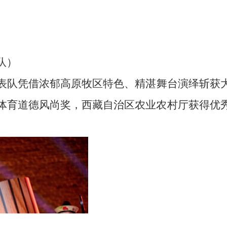
队
）
表队凭借浓郁高原
牧区
特色、精湛舞台演绎斩获
体育道德风尚奖
，西藏自治区农业农村厅获得优