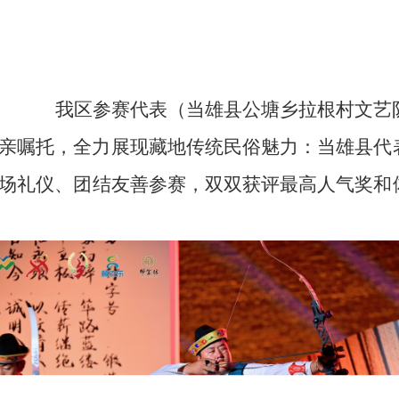
我区参赛代表（
当雄县公塘乡拉根村文艺
亲嘱托，全力展现藏
地传统
民俗魅力：当雄县代
场礼仪、团结友善参赛，双双获评最高人气奖和