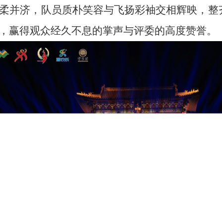
柔并济
，
队员
质朴
笑容与飞扬彩袖交相辉映，整
，赢得观众经久不息的掌声与评委的高度赞誉。