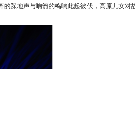
齐的跺地声与响箭的鸣响此起彼伏，高原儿女对