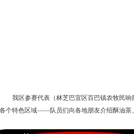
我区参赛代表（林芝巴宜区百巴镇农牧民响
各个特色区域
——队员们向各地朋友介绍酥油茶