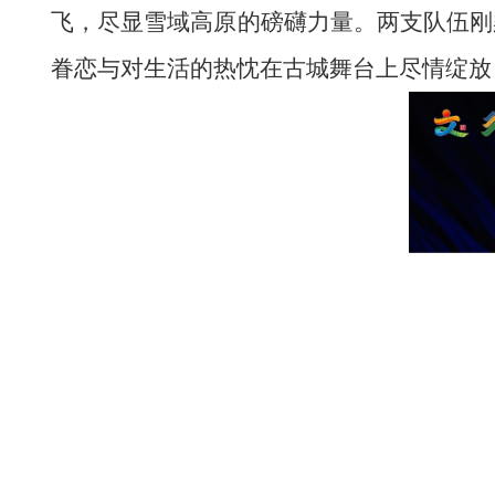
飞，尽显雪域高原的
磅礴力量
。两支队伍
刚
眷恋与对生活的热忱在古城舞台上尽情绽放