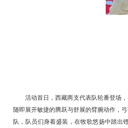
活动首日，西藏两支代表队轮番登场，
随即展开敏捷的腾跃与舒展的臂腕动作，弓
队，队员们身着
盛装
，在
牧歌悠扬
中踏出