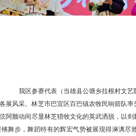
我区参赛代表（
当雄县公塘乡拉根村文艺
各展风采。林芝
市
巴宜区百巴镇农牧民响箭队率
弦
阿
颤动间尽显林芝猎牧文化的英武洒脱，以剑
铿锵
舞步，舞蹈
特有的
辉宏
气势被展现得淋漓尽