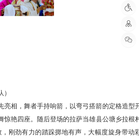
队
）
先亮相，舞者手持响箭，以弯弓搭箭的定格造型
舞惊艳四座。随后登场的拉萨当雄县公塘乡拉根
致
，
刚劲有力
的
踏跺
掷地有声
，大幅度旋身带动