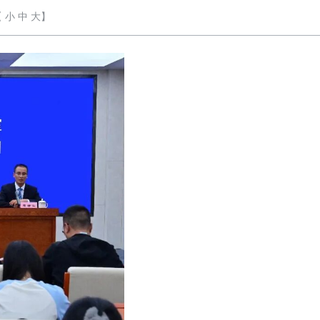
【
小
中
大
】