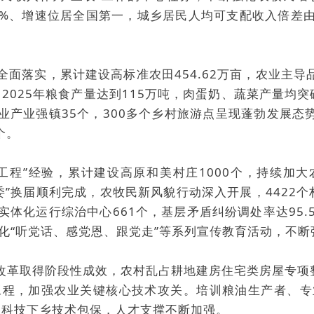
%、增速位居全国第一，城乡居民人均可支配收入倍差由2.8
全面落实，累计建设高标准农田454.62万亩，农业主导
%，2025年粮食产量达到115万吨，肉蛋奶、蔬菜产量
农业产业强镇35个，300多个乡村旅游点呈现蓬勃发展
个。
万工程”经验，累计建设高原和美村庄1000个，持续加
居“两委”换届顺利完成，农牧民新风貌行动深入开展，442
、实体化运行综治中心661个，基层矛盾纠纷调处率达95
化“听党话、感党恩、跟党走”等系列宣传教育活动，不断
改革取得阶段性成效，农村乱占耕地建房住宅类房屋专项
程，加强农业关键核心技术攻关。培训粮油生产者、专业
业科技下乡技术包保，人才支撑不断加强。