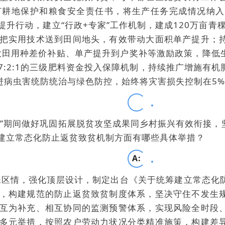
订耕地保护和粮食安全责任书，将生产任务完成情况纳入
升行动，建立“行政+专家”工作机制，建成120万亩青
把实用技术送到田间地头，有效带动大面积单产提升；
稞大田用种差价补贴、单产提升到户奖补等激励政策，降低
7:2:1的三级肥料资金投入保障机制，持续推广增施有
推进病虫害统防统治与绿色防控，始终将灾害损失控制在5
Q
:
五”期间做好巩固拓展脱贫攻坚成果同乡村振兴有效衔接
建立常态化防止返贫致贫机制方面有哪些具体举措？
A:
特殊区情，强化顶层设计，制定出台《关于统筹建立常态
，构建规范的防止返贫致贫制度体系，坚决守住不发生
互为补充、相互协同的监测预警体系，实现风险全时段
多元举措，按照农户劳动力状况分类精准施策，构建差