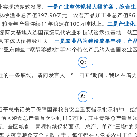
业实现跨越式发展。
一是产业整体规模大幅扩容，综合生
林牧渔业总产值397.90亿元，农畜产品加工业总产值96.
44%。粮食年产量连续11年稳定在100万吨以上。
二是产业化
境两大基地入选国家级现代农业科技试验示范基地，截至2
经营主体队伍持续壮大。
三是农业品牌建设成果丰硕，产
”“亚东鲑鱼”“察隅猕猴桃”等20个特色产品纳入全国
Q:
守住的一条底线。请问发言人，“十四五”期间，我区在
A:
近平总书记关于保障国家粮食安全重要指示批示精神，始
自治区粮食总产量首次达到115万吨，其中青稞总产量首次
5公斤/亩。全区粮食、青稞持续保持面积、总产、单产“三
坚决落实粮食安全党政同责，每年都在区党委农村工作