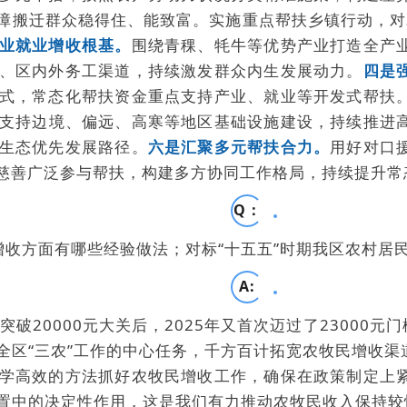
障搬迁群众稳得住、能致富。实施重点帮扶乡镇行动，对
业就业增收根基。
围绕青稞、牦牛等优势产业打造全产
、区内外务工渠道，持续激发群众内生发展动力。
四是
式，常态化帮扶资金重点支持产业、就业等开发式帮扶
支持边境、偏远、高寒等地区基础设施建设，持续推进
生态优先发展路径。
六是汇聚多元帮扶合力。
用好对口
慈善广泛参与帮扶，构建多方协同工作格局，持续提升常
Q：
增收方面有哪些经验做法；对标“十五五”时期我区农村
A:
破20000元大关后，2025年又首次迈过了23000元门
全区“三农”工作的中心任务，千方百计拓宽农牧民增收
学高效的方法抓好农牧民增收工作，确保在政策制定上
置中的决定性作用，这是我们有力推动农牧民收入保持较