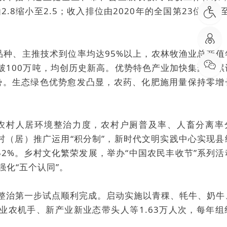
缩小至2.5；收入排位由2020年的全国第23位攀升至
品种、主推技术到位率均达95%以上，农林牧渔业总产值
均突破100万吨，均创历史新高。优势特色产业加快集聚，
态势。生态绿色优势愈发凸显，农药、化肥施用量保持零增
大农村人居环境整治力度，农村户厕普及率、人畜分离率
2个村（居）推广运用“积分制”，新时代文明实践中心实现
.52%。乡村文化繁荣发展，举办“中国农民丰收节”系列
强化“五个认同”。
整治第一步试点顺利完成。启动实施以青稞、牦牛、奶牛
农机手、新产业新业态带头人等1.63万人次，每年组