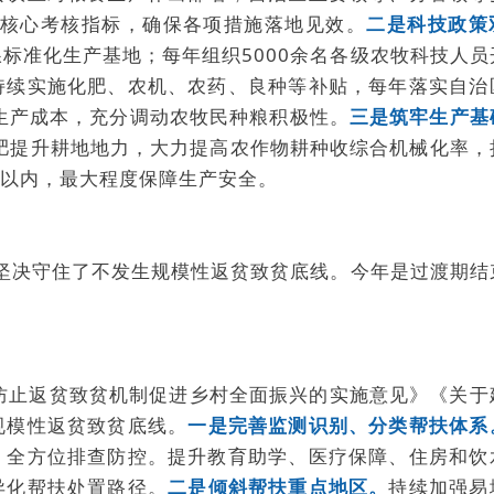
核心考核指标，确保各项措施落地见效。
二是科技政策
稞标准化生产基地；每年组织5000余名各级农牧科技人员
持续实施化肥、农机、农药、良种等补贴，每年落实自治
生产成本，充分调动农牧民种粮积极性。
三是筑牢生产基
机肥提升耕地地力，大力提高农作物耕种收综合机械化率，
%以内，最大程度保障生产安全。
，坚决守住了不发生规模性返贫致贫底线。今年是过渡期结
化防止返贫致贫机制促进乡村全面振兴的实施意见》《关于
规模性返贫致贫底线。
一是完善监测识别、分类帮扶体系
、全方位排查防控。提升教育助学、医疗保障、住房和饮
异化帮扶处置路径。
二是倾斜帮扶重点地区。
持续加强易