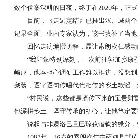
数个伏案深耕的日夜，终于在2020年，正
目前，《走遍定结》已推出汉、藏两个
记录全面。业内专家认为，该书填补了当地
回忆走访编撰历程，最让索朗次仁感动
“我印象特别深刻，一次前往郭加乡康
崎岖，他本担心调研工作难以推进，没想到
藏装，逐字逐句传唱代代相传的乡土歌谣，
“村民说，这些都是流传下来的宝贵财
他深耕乡土、坚守传承的初心，让他笃定要
说起与非遗洛巴旦巴琼孜谐钦的缘分，
1987年，16岁的索朗次仁在萨迦