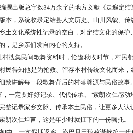
式编撰出版总字数84万余字的地方文献《走遍定结
版本，系统收录定结县人文历史、山川风貌、传
乡土文化系统性记录的空白，对定结文化的保护
的，是乡亲们发自内心的支持。
孔村搜集民间歌舞资料时，恰逢秋收时节，村民
村民得知他是为抢救、留存本村传统文化而来，
细致讲解每一段歌舞背后的村落渊源与民俗故事
富，一定要好好记录、代代传承。”索朗次仁感
完整记录家乡文脉、传承本土民俗，让更多人认
索朗次仁坦言，这是年少时就扛下的一份嘱托。
县就读初中。一次假期返乡，洛巴旦巴琼孜谐钦第一