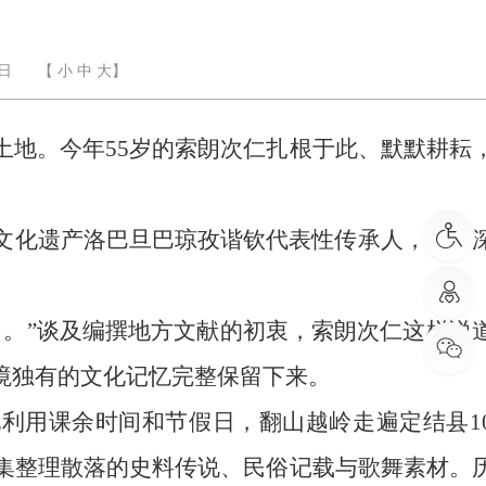
6日
【
小
中
大
】
土地。今年55岁的索朗次仁扎根于此、默默耕耘
文化遗产洛巴旦巴琼孜谐钦代表性传承人，也是
。
了。”谈及编撰地方文献的初衷，索朗次仁这样说
境独有的文化记忆完整保留下来。
利用课余时间和节假日，翻山越岭走遍定结县1
搜集整理散落的史料传说、民俗记载与歌舞素材。