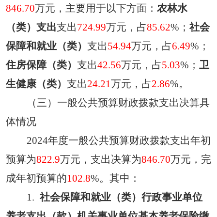
846.70
万元，主要用于以下方面：
农林水
（类）
支出
支出
724.99
万元，占
85.62
%；
社会
保障和就业（类）
支出
54.94
万元，占
6.49
%；
住房保障（类）
支出
42.56
万元，占
5.03
%
；
卫
生健康
（类）
支出
24.21
万元，占
2.86
%。
（三）一般公共预算财政拨款支出决算具
体情况
2024
年度一般公共预算财政拨款支出年初
预算为
822.9
万元，支出决算为
846.70
万元，完
成年初预算的
102.8
%。其中：
1.
社会保障和就业（类）行政事业单位
养老支出（款）机关事业单位基本养老保险缴