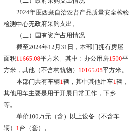
（二）政府采购支出情况
202
4
年度
西藏自治农畜产品质量安全检验
政府采购支出
。
检测中心
无
（三）国有资产占用情况
截至
2024
年
12月31日，本部门拥有
房屋
面积
11665.08
平方米
。
其中：办公用房
1500
平
方米，其他（不含构筑物）
10165.08
平方米。
本部门共有车辆
1
辆，其中其他用车
1
辆，
其他用车主要是
用于开展日常工作，下乡
等
。
单价
100万元（含）以上设备（不含车
辆）
1
台（套）。