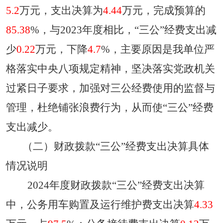
5.2
万元，支出决算为
4.44
万元，完成预算的
85.38
%，
与
2023
年度
相比，
“三公”经费支出减
少
0.22
万元
，
下降
4.7
%，
主要原因是
我单位严
格落实中央八项规定精神，坚决落实党政机关
过紧日子要求，加强对三公经费使用的监督与
管理，杜绝铺张浪费行为，从而使
“三公”经费
支出减少
。
（二）财政拨款
“三公”经费支出决算具体
情况说明
2024
年度财政拨款
“三公”经费支出决算
中，公务用车购置及运行维护费支出决算
4.33