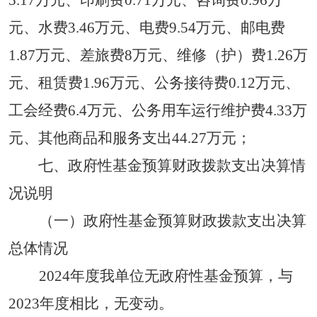
5.17万元
、印刷费
0.71万元
、咨询费
0.96万
元
、水费
3.46万元
、电费
9.54万元
、邮电费
1.87万元
、差旅费
8万元
、维修（护）费
1.26万
元
、租赁费
1.96万元
、公务接待费
0.12万元
、
工会经费
6.4万元
、公务用车运行维护费
4.33万
元
、其他商品和服务支出
44.27万元
；
七、政府性基金预算财政拨款支出决算情
况说明
（一）政府性基金预算财政拨款支出决算
总体情况
2024
年度
我单位无
政府性基金预算
，
与
2023
年度相比，
无变动
。