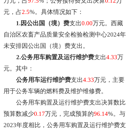
万元，占
97.5
%；公务接待费支出决算
0.12
万
元，占
2.5
%。具体情况如下：
1.因公出国（境）费
支出
0.00
万元。
西藏
自治区农畜产品质量安全检验检测中心
2024年
未安排因公出国（境）费支出。
2.公务用车购置及运行维护费
支出
4.33
万
元。其中：
公务用车运行维护费
支出
4.33
万元，主要
用于
公务车辆的燃料费及维护维修费。
公务用车购置及运行维护费支出决算数
比
预算数减少
0.17
万元，
完成预算的
96.14
%
。
与
2023
年度
相比，
公务用车购置及运行维护费
支