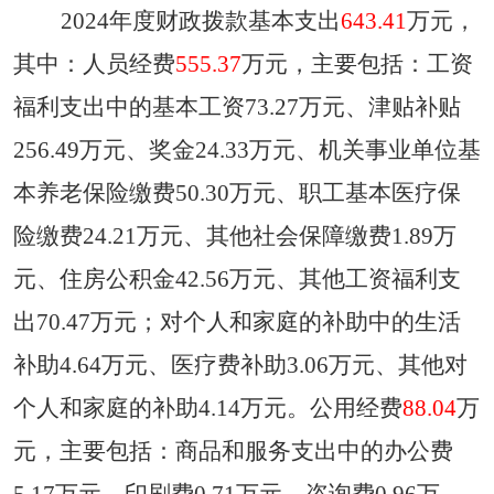
2024
年度财政拨款基本支出
643.41
万元，
其中：人员经费
555.37
万元，主要包括：工资
福利支出中的基本工资
73.27万元
、津贴补贴
256.49
万元
、奖金
24.33
万元
、机关事业单位基
本养老保险缴费
50.30
万元
、职工基本医疗保
险缴费
24.21万元
、其他社会保障缴费
1.89万
元
、住房公积金
42.56万元
、其他工资福利支
出
70.47万元
；对个人和家庭的补助中的生活
补助
4.64万元
、医疗费补助
3.06万元
、其他对
个人和家庭的补助
4.14万元
。公用经费
88.04
万
元，主要包括：商品和服务支出中的办公费