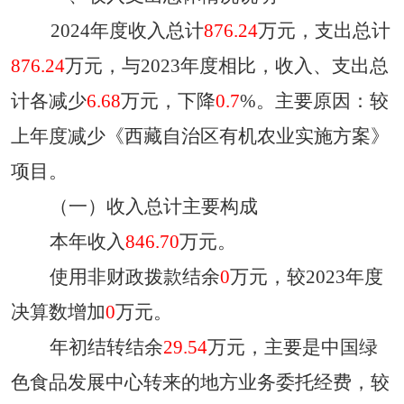
2024
年度收入总计
876.24
万元，支出总计
876.24
万元，与
2023
年度相比，收入、支出总
计各减少
6.68
万元，下降
0.7
%。主要原因：
较
上年度减少《西藏自治区有机农业实施方案》
项目
。
（一
）
收入
总计
主要
构成
本年
收入
846.70
万元。
使用非财政拨款结余
0
万元，较
2023
年度
决算数增加
0
万元。
年初结转结余
29.54
万元，主要是
中国绿
色食品发展中心转来的地方业务委托经费
，较