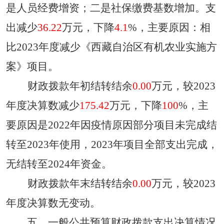
是
人员经费增资
；二是
社保缴费基数增加
。支
出减少
36.22
万元，下降
4.1
%，主要原因：
相
比
2023年度减少《西藏自治区有机农业实施方
案》项目
。
财政拨款年初结转结余
0.00
万元，较
2023
年度决算数减少
175.42
万元，下降
100
%，主
要原因是
2022年因疫情原因部分项目未完成结
转至2023年使用，2023年项目全部支出完成，
无结转至2024年资金。
财政拨款年末结转结余
0.00
万元，较
2023
年度决算数
无变动
。
五、一般公共预算财政拨款支出决算情况