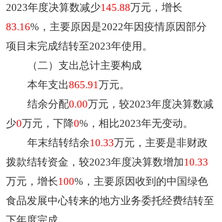
2023
年度决算数
减少
145.88
万元，增长
83.16
%，主要原因是
2022年因疫情原因部分
项目未完成结转至2023年使用
。
（二
）
支出
总计
主要
构成
本年支出
865.91
万元。
结余分配
0.00
万元，较
2023
年度决算数减
少
0
万元，下降
0
%，
相比
2023年无变动
。
年末结转结余
10.33
万元，主要是
非财政
拨款结转资金
，较
2023
年度决算数增加
10.33
万元，增长
100
%，主要原因
收到的中国绿色
食品发展中心转来的地方业务委托经费结转至
下年度完成
。