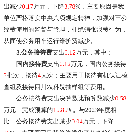
出减少
0.17
万元
，
下降
3.78
%，主要原因是
我
单位严格落实中央八项规定精神，加强对三公
经费使用的监督与管理，杜绝铺张浪费行为，
从面使公务用车运行维护费减少
。
3.公务接待费
支出
0.12
万元，其中：
国内接待费
支出
0.12
万元，国内公务接待
3
批次，接待
4
人次；主要用于
接待有机认证检
查组及接待四川农科院抽样组等费用
。
公务接待费支出决算数比预算数减少
0.58
万元，
完成预算的
16.86
%。与
2023
年度
相
比，
公务接待费
支出减少
0.04
万元
，
下降