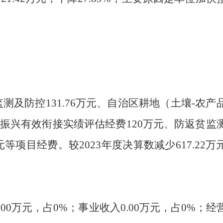
测及防控131.76万元、自治区耕地（土壤-农产
乡村振兴有效衔接实绩评估经费120万元、防返贫监
元等项目经费。
较
2023
年度决算数减少
617.22
万
.00
万元，占
0
%；事业收入
0.00
万元，占
0
%；经