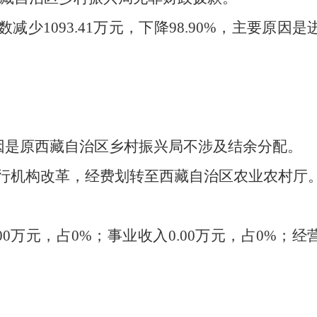
数减少
1093.41
万元，下降
98.90
%，主要原因是
因是原西藏自治区乡村振兴局不涉及结余分配。
行机构改革，经费划转至西藏自治区农业农村厅
00
万元，占
0
%；事业收入
0.00
万元，占
0
%；经