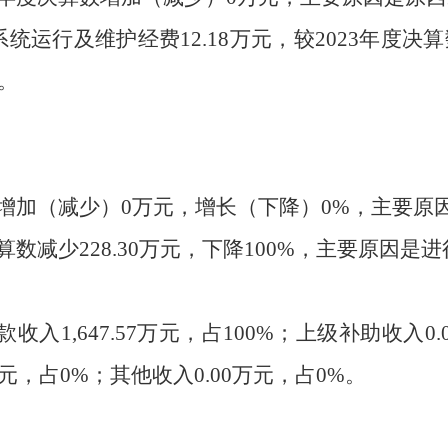
系统运行及维护
经费
12.18万元
，较
2023
年度决算
。
增加（减少）
0
万元，增长（下降）
0
%，主要原
算数减少
228.30
万元，下降
100
%，主要原因是进
款收入
1,647.57
万元，占
100
%；上级补助收入
0.
元，占
0
%；其他收入
0.00
万元，占
0
%。