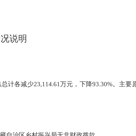
情况说明
出总计各减少
23,114.61
万元，下降
93.30
%。主要
藏自治区乡村振兴局无非财政拨款。