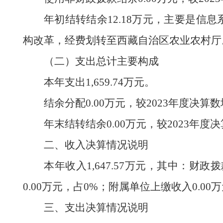
年初结转结余
12.18
万元，主要是信息
构改革，经费划转至西藏自治区农业农村厅
（二
）
支出
总计
主要
构成
本年支出
1,659.74
万元。
结余分配
0.00
万元，较
2023
年度决算数
年末结转结余
0.00
万元，较
2023
年度决
二、收入决算情况说明
本年收入
1,647.57
万元，其中：财政拨
0.00
万元，占
0
%；附属单位上缴收入
0.00
万
三、支出决算情况说明