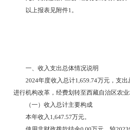
以上报表见附件
1。
一、收入支出总体情况说明
2024
年度收入总计
1,659.74
万元，支出
进行机构改革，经费划转至西藏自治区农业
（一
）
收入
总计
主要
构成
本年
收入
1,647.57
万元。
使用非财政拨款结余
0.00
万元，较
2023