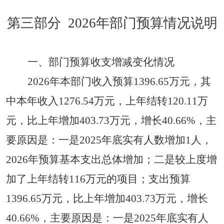
第三部分
2026
年部门预算情况说明
一
、
部门预算收支增减变化情况
2026
年本部门收入预算
1
39
6
.6
5
万元，
其
中
本年
收
入
1276.54
万
元，
上
年
结转
1
20
.11
万
元
，
比上年增加
4
03
.7
3
万元，增长
40
.
66
%，主
要原因是：
一是
202
5年
底
实有
人
数
增加
1人，
202
6
年
预算
基本
支出
总体
增加
；
二
是
较
上
度
增
加了
上年
结转
1
16
万
元的
项目
；支出预算
1396.65
万元，比上年增加
403.73
万元，增长
40.66
%，主要原因是：
一是
2025年底实有人