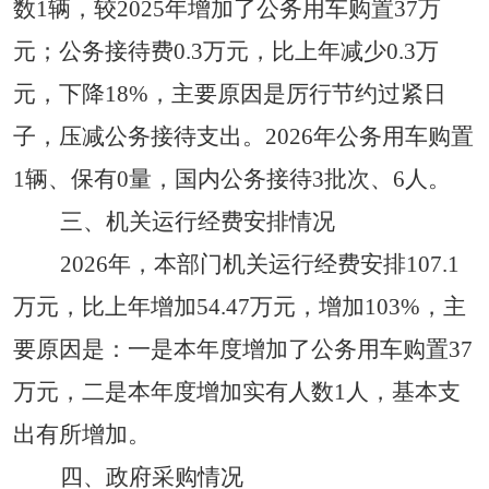
数
1
辆
，
较
202
5年
增加了
公务
用车
购置
37
万
元
；公务接待费
0.
3
万元，比上年减少
0.
3
万
元，下降
18
%，主要原因是
厉行节约过紧日
子，压减
公务
接待
支出
。
2026
年
公务用车购置
1
辆、保有
0
量，国内公务接待
3
批次、
6
人
。
三、机关运行经费安排情况
202
6
年，本部门机关运行经费安排
1
0
7
.
1
万元，比上年
增加
5
4
.
47
万元，
增加
10
3
%，主
要原因是：
一
是
本年
度
增加了
公务
用车
购置
3
7
万元，
二
是
本年
度
增加
实
有
人数
1
人，
基本
支
出
有所
增加
。
四
、
政府采购情况