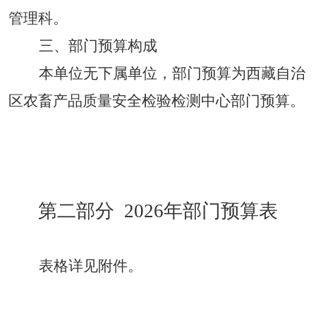
管理科
。
三
、
部门预算构成
本单位无下属单位
，
部门预算为
西藏
自
治
区
农
畜
产
品
质量
安全
检验
检测中
心
部门预算。
第二部分
2026
年部门预算表
表格详见附件。