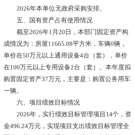
202
6
年本
单位
无
政府采购安排
。
五
、
国有资产占有使用情况
截至
2026
年
1月20日，本部门固定资产构
成情况为：房屋
11665.08
平方米，车辆
0
辆，
单价在
50
万元以上通用设备
4
台（套），单价
在
100
万元以上专用设备
2
台（套）。本年度拟
购置固定资产
37
万元，主要是：
购置
公务
用
车
一
辆
。
六
、项目绩效目标情况
2026
年，实行绩效目标管理项目
1
4
个，资
金
496.24
万元，实现项目支出绩效目标管理全