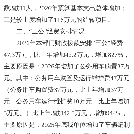
数增加1人，2026年预算基本支出总体增加；
二是较上度增加了116万元的结转项目
。
二
、
“
三公
”
经费安排情况
2026
年本部门财政拨款安排
“三公”经费
4
7.
3
万元，比上年
增加
42
.2
万元，
增加
8
27
%，
主要原因是：
202
6年
增加
了
公务
用
车购置
37
万
元
。其中：
公务用车购置及运行维护费
47
万元
（公务用车购置费
3
7
万元，比上年
增加
37
万
元；公务用车运行维护费
10
万元，比上年
增加
5
万元。）比上年
增加
42
.5
万元，
增加
944
%，
主要原因是：
202
5
年
底
我
单位
增加
了
车辆
编制