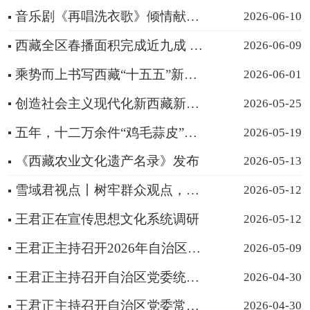
音乐剧《再唱洗衣歌》倾情献礼中国共产党成立105周年 ——西藏自治区歌舞团以精品力作赓续红色血脉，唱...
2026-06-10
西藏全区春播面积完成近九成 农资供应总体充足
2026-06-09
乘势而上书写西藏“十五五”新篇章
2026-06-01
创造社会主义现代化新西藏新荣光 ——纪念西藏和平解放75周年
2026-05-25
五年，十二万余件“鸡毛蒜皮”小事 这份“驻村政绩”很晃眼
2026-05-19
《西藏农业文化遗产名录》发布
2026-05-13
雪域君视点丨树牢群众观点，如何练好这项“看家本领”？
2026-05-12
王君正在宣传思想文化系统调研
2026-05-12
王君正主持召开2026年自治区林长制河湖长制工作会议
2026-05-09
王君正主持召开自治区党委统一战线工作领导小组会议
2026-04-30
王君正主持召开自治区党委常委会会议听取全区一季度经济运行情况
2026-04-30