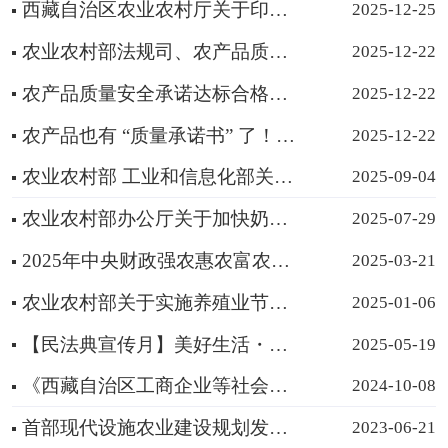
西藏自治区农业农村厅关于印发《西藏自治区高标准农田工程设施管护实施细则（试行）》的通知
2025-12-25
农业农村部法规司、农产品质量安全监管司负责人就《农产品质量安全承诺达标合格证管理办法》答记者问
2025-12-22
农产品质量安全承诺达标合格证管理办法
2025-12-22
农产品也有 “质量承诺书” 了！明年2月1日施行
2025-12-22
农业农村部 工业和信息化部关于加快农机创新产品中试验证和熟化应用的意见
2025-09-04
农业农村部办公厅关于加快奶业纾困提升奶业高质量发展水平的通知
2025-07-29
2025年中央财政强农惠农富农政策清单（农业农村部）
2025-03-21
农业农村部关于实施养殖业节粮行动的意见
2025-01-06
【民法典宣传月】美好生活・民法典相伴——2025年5月第五个“民法典宣传月”
2025-05-19
《西藏自治区工商企业等社会资本通过流转取得农村土地经营权管理实施办法（试行）》政策解读
2024-10-08
首部现代设施农业建设规划发布——加快农业生产集约化智能化
2023-06-21